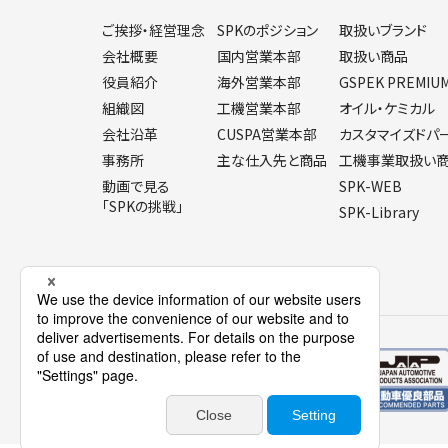
ご挨拶・経営理念
SPKのポジション
取扱いブランド
会社概要
国内営業本部
取扱い商品
役員紹介
海外営業本部
GSPEK PREMIU
組織図
工機営業本部
オイル・ケミカル
会社沿革
CUSPA営業本部
カスタマイズドパ
事務所
主な仕入先と商品
工機事業取扱い
動画で見る
SPK-WEB
「SPKの挑戦」
SPK-Library