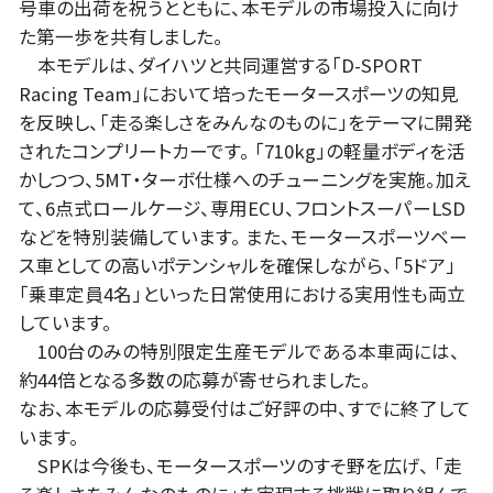
号車の出荷を祝うとともに、本モデルの市場投入に向け
た第一歩を共有しました。
本モデルは、ダイハツと共同運営する「D-SPORT
Racing Team」において培ったモータースポーツの知見
を反映し、「走る楽しさをみんなのものに」をテーマに開発
されたコンプリートカーです。 「710kg」の軽量ボディを活
かしつつ、5MT・ターボ仕様へのチューニングを実施。加え
て、6点式ロールケージ、専用ECU、フロントスーパーLSD
などを特別装備しています。 また、モータースポーツベー
ス車としての高いポテンシャルを確保しながら、「5ドア」
「乗車定員4名」といった日常使用における実用性も両立
しています。
100台のみの特別限定生産モデルである本車両には、
約44倍となる多数の応募が寄せられました。
なお、本モデルの応募受付はご好評の中、すでに終了して
います。
SPKは今後も、モータースポーツのすそ野を広げ、 「走